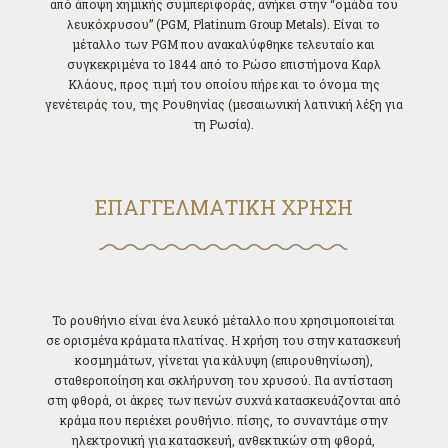
από άποψη χημικής συμπεριφοράς, ανήκει στην “ομάδα του
λευκόχρυσου” (PGM, Platinum Group Metals). Είναι το
μέταλλο των PGM που ανακαλύφθηκε τελευταίο και
συγκεκριμένα το 1844 από το Ρώσο επιστήμονα Καρλ
Κλάους, προς τιμή του οποίου πήρε και το όνομα της
γενέτειράς του, της Ρουθηνίας (μεσαιωνική λατινική λέξη για
τη Ρωσία).
ΕΠΑΓΓΕΛΜΑΤΙΚΗ ΧΡΗΣΗ
Το ρουθήνιο είναι ένα λευκό μέταλλο που χρησιμοποιείται
σε ορισμένα κράματα πλατίνας. Η χρήση του στην κατασκευή
κοσμημάτων, γίνεται για κάλυψη (επιρουθηνίωση),
σταθεροποίηση και σκλήρυνση του χρυσού. Για αντίσταση
στη φθορά, οι άκρες των πενών συχνά κατασκευάζονται από
κράμα που περιέχει ρουθήνιο. πίσης, το συναντάμε στην
ηλεκτρονική για κατασκευή, ανθεκτικών στη φθορά,