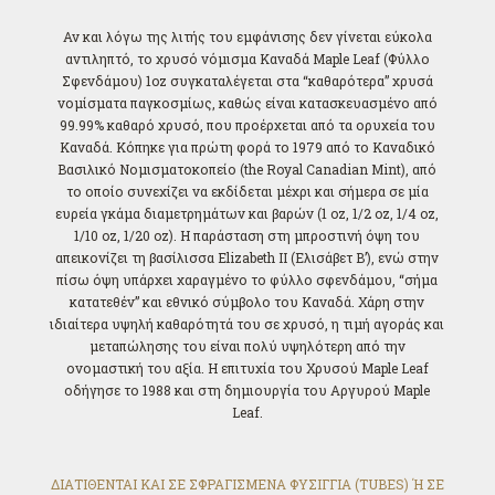
Αν και λόγω της λιτής του εμφάνισης δεν γίνεται εύκολα
αντιληπτό, το χρυσό νόμισμα Καναδά Maple Leaf (Φύλλο
Σφενδάμου) 1oz συγκαταλέγεται στα “καθαρότερα” χρυσά
νομίσματα παγκοσμίως, καθώς είναι κατασκευασμένο από
99.99% καθαρό χρυσό, που προέρχεται από τα ορυχεία του
Καναδά. Κόπηκε για πρώτη φορά το 1979 από το Καναδικό
Βασιλικό Νομισματοκοπείο (the Royal Canadian Mint), από
το οποίο συνεχίζει να εκδίδεται μέχρι και σήμερα σε μία
ευρεία γκάμα διαμετρημάτων και βαρών (1 oz, 1/2 oz, 1/4 oz,
1/10 oz, 1/20 oz). Η παράσταση στη μπροστινή όψη του
απεικονίζει τη βασίλισσα Elizabeth II (Ελισάβετ Β’), ενώ στην
πίσω όψη υπάρχει χαραγμένο το φύλλο σφενδάμου, “σήμα
κατατεθέν” και εθνικό σύμβολο του Καναδά. Χάρη στην
ιδιαίτερα υψηλή καθαρότητά του σε χρυσό, η τιμή αγοράς και
μεταπώλησης του είναι πολύ υψηλότερη από την
ονομαστική του αξία. Η επιτυχία του Χρυσού Maple Leaf
οδήγησε το 1988 και στη δημιουργία του Αργυρού Maple
Leaf.
ΔΙΑΤΙΘΕΝΤΑΙ ΚΑΙ ΣΕ ΣΦΡΑΓΙΣΜΕΝΑ ΦΥΣΙΓΓΙΑ (TUBES) Ή ΣΕ