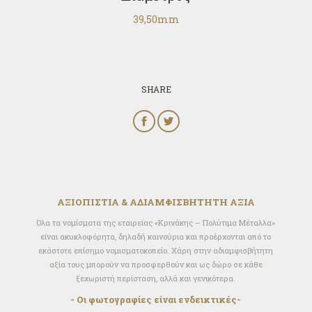
39,50mm
SHARE
ΑΞΙΟΠΙΣΤΙΑ & ΑΔΙΑΜΦΙΣΒΗΤΗΤΗ ΑΞΙΑ
Όλα τα νομίσματα της εταιρείας «Κρινάκης – Πολύτιμα Μέταλλα»
είναι ακυκλοφόρητα, δηλαδή καινούρια και προέρχονται από το
εκάστοτε επίσημο νομισματοκοπείο. Xάρη στην αδιαμφισβήτητη
αξία τους μπορούν να προσφερθούν και ως δώρο σε κάθε
ξεχωριστή περίσταση, αλλά και γενικότερα.
- Οι φωτογραφίες είναι ενδεικτικές-