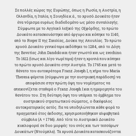
Σε πολλές χώρες της Ευρώπης, όπως η Ρωσία, η Αυστρία, η
Ολλανδία, η Ιταλία, η Σουηδία κ.ά., το χρυσό Δουκάτο ήταν
ένα νόμισμα ευρέως διαδεδομένο ως μέσο συναλλαγής.
Σύμφωνα με το Αγγλικό λεξικό της Οξφόρδης, το πρώτο
Δουκάτο κατασκευάστηκε από άργυρο και κόπηκε το 1140,
από το Roger II της Σικελίας, Δούκα της Απουλίας. Το πρώτο
χρυσό Δουκάτο γενικότερα εκδόθηκε το 1284, από το Δόγη
της Βενετίας John Dandolo και ήταν γνωστό και ως zecchino.
Το 1612 (ίσως και λίγο νωρίτερα) ήταν η χρονιά που κόπηκε
το πρώτο χρυσό Δουκάτο στην Αυστρία. Το 1765 και μετά το
θάνατο του αυτοκράτορα Franz Joseph I, η χήρα του Maria
Theresa φέρεται (σύμφωνα με την αυστριακή παράδοση) να
αποφάσισε στην πρώτη όψη του νομίσματος να
απεικονίζεται σταθερά ο Franz Joseph I και η ημερομηνία του
θανάτου του. Στη δεύτερη όψη του υπάρχει το έμβλημα του
αυστριακού στρατιωτικού σώματος, ο δικέφαλος
αυτοκρατορικός αετός. Για να υποδηλώνεται κάθε φορά το
πραγματικό έτος έκδοσης, χρησιμοποιήθηκαν αλφαβητικά
σύμβολα (A = 1766). Από τότε το Αυστριακό Δουκάτο
κυκλοφορεί σε δυο μορφές: του ενός και των τεσσάρων
Δουκάτων (Ντούμπλα). Τα χρυσά Δουκάτα κατασκευάζονται