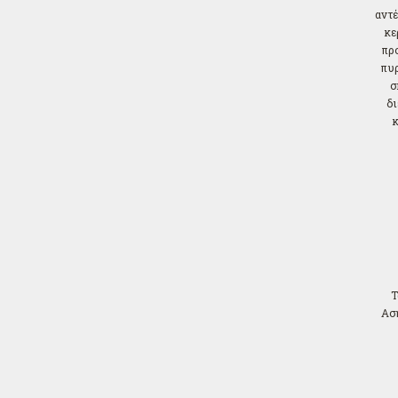
αντέ
κε
πρ
πυρ
σ
δι
Τ
Αση