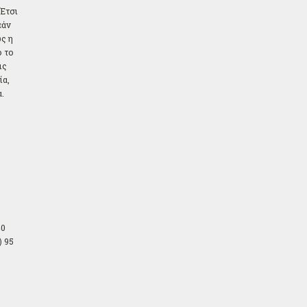
 Έτσι
εάν
ς η
ό το
ις
ία,
.
40
) 95