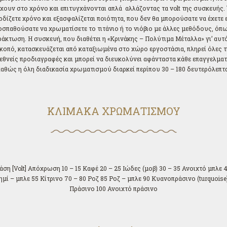
χουν στο χρόνο και επιτυγχάνονται απλά αλλάζοντας τα volt της συσκευής.
ρδίζετε χρόνο και εξασφαλίζεται ποιότητα, που δεν θα μπορούσατε να έχετε 
οσπαθούσατε να χρωματίσετε το τιτάνιο ή το νιόβιο με άλλες μεθόδους, όπω
άκτωση. Η συσκευή, που διαθέτει η «Κρινάκης – Πολύτιμα Μέταλλα» γι’ αυτ
κοπό, κατασκευάζεται από καταξιωμένα στο χώρο εργοστάσια, πληρεί όλες τ
εθνείς προδιαγραφές και μπορεί να διευκολύνει αφάνταστα κάθε επαγγελματ
καθώς η όλη διαδικασία χρωματισμού διαρκεί περίπου 30 – 180 δευτερόλεπτα
ΚΛΙΜΑΚΑ ΧΡΩΜΑΤΙΣΜΟΥ
άση [Volt] Απόχρωση 10 – 15 Καφέ 20 – 25 Ιώδες (μοβ) 30 – 35 Ανοιχτό μπλε 
μί – μπλε 55 Κίτρινο 70 – 80 Ροζ 85 Ροζ – μπλε 90 Κυανοπράσινο (turquoise
Πράσινο 100 Ανοιχτό πράσινο