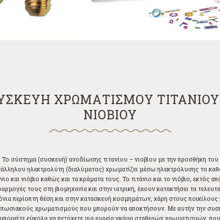
ΥΣΚΕΥΗ ΧΡΩΜΑΤΙΣΜΟY ΤΙΤΑΝΙΟΥ
NIOBIOY
Το σύστημα (συσκευή) ανοδίωσης τιτανίου – νιοβίου με την προσθήκη του
τάλληλου ηλεκτρολύτη (διαλύματος) χρωματίζει μέσω ηλεκτρόλυσης το καθ
νιο και νιόβιο καθώς και τα κράματα τους. Το τιτάνιο και το νιόβιο, εκτός απ
φαρμογές τους στη βιομηχανία και στην ιατρική, έχουν κατακτήσει τα τελευτα
όνια περίοπτη θέση και στην κατασκευή κοσμημάτων, χάρη στους ποικίλους 
υπωσιακούς χρωματισμούς που μπορούν να αποκτήσουν. Με αυτήν την συσ
μπορείτε εύκολα να πετύχετε μια ευρεία γκάμα σταθερών χρωματισμών, πο