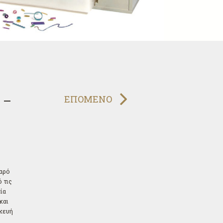
 –
ΕΠΟΜΕΝΟ
αρό
ό τις
ία
και
κευή
υ