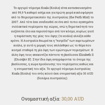
Το αργυρό νόμισμα Koala (Κοάλα) είναι κατασκευασμένο
από 99,9 % καθαρό ασήμι και για πρώτη φορά κυκλοφόρησε
από το Νομισματοκοπείο της Αυστραλίας (the Perth Mint) το
2007. Από τότε έχει αναδειχθεί σε ένα από τα πιο αγαπημένα
συλλεκτικά νομίσματα της χώρας, ενώ η δημοτικότητά του
αυξάνεται όλο και περισσότερο ανά τον κόσμο, κυρίως γιατί
η παράσταση της μίας του όψης (το κοάλα) αλλάζει κάθε
χρόνο. Η Αυστραλία θεωρείται η “πατρίδα” των χαριτωμένων
κοάλα, γι αυτό η μορφή τους επιλέχθηκε ως το θέμα που
κοσμεί σταθερά τη μία όψη των ομώνυμων νομισμάτων. Η
άλλη όψη τους απεικονίζει πάντοτε τη βασίλισσα Elizabeth II
(Ελισάβετ Β’). Στην ίδια όψη αναγράφονται το όνομα της
βασίλισσας, η χώρα προέλευσης του νομίσματος καθώς και
η ονομαστική του αξία. Το αργυρό νόμισμα Αυστραλίας
Koala (Κοάλα) του ενός κιλού έχει ονομαστική αξία 30 AUD
(δολάρια Αυστραλίας).
Ονομαστική αξία:
30,00 AUD