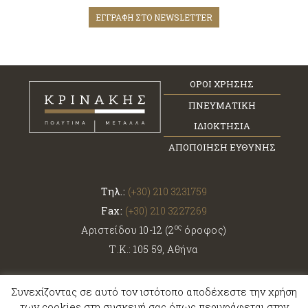
ΕΓΓΡΑΦΗ ΣΤΟ NEWSLETTER
ΟΡΟΙ ΧΡΗΣΗΣ
ΠΝΕΥΜΑΤΙΚΗ
ΙΔΙΟΚΤΗΣΙΑ
ΑΠΟΠΟΙΗΣΗ ΕΥΘΥΝΗΣ
Τηλ.:
(+30) 210 3231759
Fax:
(+30) 210 3227269
ος
Αριστείδου 10-12 (2
όροφος)
Τ.Κ.: 105 59, Αθήνα
Συνεχίζοντας σε αυτό τον ιστότοπο αποδέχεστε την χρήση
Κρινάκης Α.Ε.
των cookies στη συσκευή σας όπως περιγράφεται στην