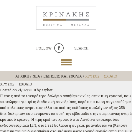
FOLLOW
SEARCH
ΑΡΧΙΚΗ
/
ΝΕΑ / ΕΙΔΗΣΕΙΣ ΚΑΙ ΣΧΟΛΙΑ
/
ΧΡΥΣΟΣ – ΣΧΟΛΙΟ
ΧΡΥΣΟΣ – ΣΧΟΛΙΟ
Posted on
21/02/2018
by
sepher
Πιέσεις από το ισχυρότερο δολάριο ασκήθηκαν χθες στην τιμή χρυσού, που
υποχώρησε για τρίτη διαδοχική συνεδρίαση, παρότι η πτώση συγκρατήθηκε
από πολιτικές ανησυχίες αλλά και από τις εκδόσεις ομολόγων αξίας 258
δισ. δολαρίων που αναμένονται αυτή την εβδομάδα στην αμερικανική αγορά
κρατικού χρέους. Η τιμή spot του χρυσού στο Λονδίνο υποχωρούσε
ενδοσυνεδριακά 1,1%, στα 1.331 δολάρια η ουγκιά, με αναλυτές να βλέπουν
την τιμή του να διολισθαίνει στο επόμενο ψυχολογικό σημείο στήριξης των