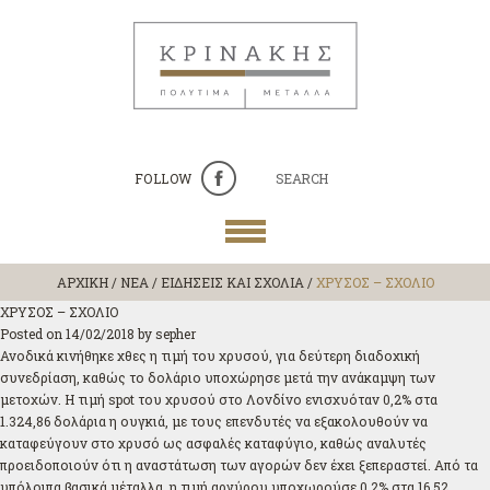
FOLLOW
SEARCH
ΑΡΧΙΚΗ
/
ΝΕΑ / ΕΙΔΗΣΕΙΣ ΚΑΙ ΣΧΟΛΙΑ
/
ΧΡΥΣΟΣ – ΣΧΟΛΙΟ
ΧΡΥΣΟΣ – ΣΧΟΛΙΟ
Posted on
14/02/2018
by
sepher
Ανοδικά κινήθηκε χθες η τιμή του χρυσού, για δεύτερη διαδοχική
συνεδρίαση, καθώς το δολάριο υποχώρησε μετά την ανάκαμψη των
μετοχών. Η τιμή spot του χρυσού στο Λονδίνο ενισχυόταν 0,2% στα
1.324,86 δολάρια η ουγκιά, με τους επενδυτές να εξακολουθούν να
καταφεύγουν στο χρυσό ως ασφαλές καταφύγιο, καθώς αναλυτές
προειδοποιούν ότι η αναστάτωση των αγορών δεν έχει ξεπεραστεί.
Από τα
υπόλοιπα βασικά μέταλλα, η τιμή αργύρου υποχωρούσε 0,2% στα 16,52