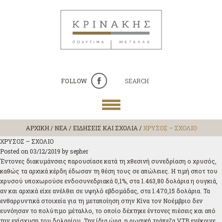
FOLLOW
SEARCH
ΑΡΧΙΚΗ
/
ΝΕΑ / ΕΙΔΗΣΕΙΣ ΚΑΙ ΣΧΟΛΙΑ
/
ΧΡΥΣΟΣ – ΣΧΟΛΙΟ
ΧΡΥΣΟΣ – ΣΧΟΛΙΟ
Posted on
03/12/2019
by
sepher
Έντονες διακυμάνσεις παρουσίασε κατά τη χθεσινή συνεδρίαση ο χρυσός,
καθώς τα αρχικά κέρδη έδωσαν τη θέση τους σε απώλειες. Η τιμή σποτ του
χρυσού υποχωρούσε ενδοσυνεδριακά 0,1%, στα 1.463,80 δολάρια η ουγκιά,
αν και αρχικά είχε ανέλθει σε υψηλό εβδομάδας, στα 1.470,15 δολάρια. Τα
ενθαρρυντικά στοιχεία για τη μεταποίηση στην Κίνα τον Νοέμβριο δεν
ευνόησαν το πολύτιμο μέταλλο, το οποίο δέχτηκε έντονες πιέσεις και από
την ενίσχυση του δολαρίου. Την ίδια ώρα, η ρωσική τράπεζα VTB ενέκρινε