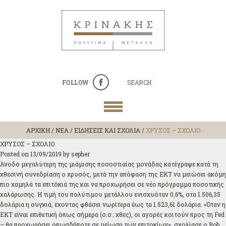
FOLLOW
SEARCH
ΑΡΧΙΚΗ
/
ΝΕΑ / ΕΙΔΗΣΕΙΣ ΚΑΙ ΣΧΟΛΙΑ
/
ΧΡΥΣΟΣ – ΣΧΟΛΙΟ
ΧΡΥΣΟΣ – ΣΧΟΛΙΟ
Posted on
13/09/2019
by
sepher
Άνοδο μεγαλύτερη της μιάμισης ποσοστιαίας μονάδας κατέγραψε κατά τη
χθεσινή συνεδρίαση ο χρυσός, μετά την απόφαση της ΕΚΤ να μειώσει ακόμη
πιο χαμηλά τα επιτόκιά της και να προχωρήσει σε νέο πρόγραμμα ποσοτικής
χαλάρωσης. Η τιμή του πολύτιμου μετάλλου ενισχυόταν 0,6%, στα 1.506,35
δολάρια η ουγκιά, έχοντας φθάσει νωρίτερα έως τα 1.523,61 δολάρια. «Όταν η
ΕΚΤ είναι επιθετική όπως σήμερα (σ.σ.: χθες), οι αγορές κοιτούν προς τη Fed
– θα προχωρήσει οπωσδήποτε σε μείωση των επιτοκίων», σχολίασε ο Bob