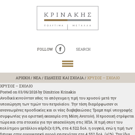
FOLLOW
SEARCH
ΑΡΧΙΚΗ
/
ΝΕΑ / ΕΙΔΗΣΕΙΣ ΚΑΙ ΣΧΟΛΙΑ
/
ΧΡΥΣΟΣ – ΣΧΟΛΙΟ
ΧΡΥΣΟΣ – ΣΧΟΛΙΟ
Posted on
03/06/2026
by
Dimitrios Krinakis
Ανοδικά κινούνταν χθες το απόγευμα η τιμή του χρυσού μετά την
υποχώρηση των τιμών του πετρελαίου. Την τάση διαμόρφωσαν οι
ανανεωμένες προσδοκίες και οι νέες διαβεβαιώσεις Τραμπ περί υπογραφής
συμφωνίας για οριστική εκεχειρία στη Μέση Ανατολή. Η προσοχή στρέφεται
τώρα και στα στοιχεία για την απασχόληση στις ΗΠΑ. Η τιμή σποτ του
πολύτιμου μετάλλου κέρδιζε 0,9%, στα 4.522 δολ. η ουγκιά, ενώ η τιμή των
futures στην αμερικανική αγορά ενισχυόταν στα 4.552 δολ. (+1%). Την ίδια