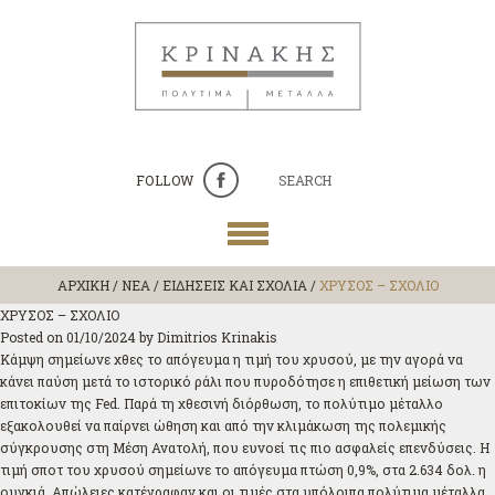
FOLLOW
SEARCH
ΑΡΧΙΚΗ
/
ΝΕΑ / ΕΙΔΗΣΕΙΣ ΚΑΙ ΣΧΟΛΙΑ
/
ΧΡΥΣΟΣ – ΣΧΟΛΙΟ
ΧΡΥΣΟΣ – ΣΧΟΛΙΟ
Posted on
01/10/2024
by
Dimitrios Krinakis
Κάμψη σημείωνε χθες το απόγευμα η τιμή του χρυσού, με την αγορά να
κάνει παύση μετά το ιστορικό ράλι που πυροδότησε η επιθετική μείωση των
επιτοκίων της Fed. Παρά τη χθεσινή διόρθωση, το πολύτιμο μέταλλο
εξακολουθεί να παίρνει ώθηση και από την κλιμάκωση της πολεμικής
σύγκρουσης στη Μέση Ανατολή, που ευνοεί τις πιο ασφαλείς επενδύσεις. Η
τιμή σποτ του χρυσού σημείωνε το απόγευμα πτώση 0,9%, στα 2.634 δολ. η
ουγκιά. Απώλειες κατέγραφαν και οι τιμές στα υπόλοιπα πολύτιμα μέταλλα,