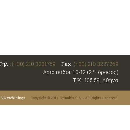
Τηλ.:
(+30) 210 3231759
Fax:
(+30) 210 3227269
ος
Αριστείδου 10-12 (2
όροφος)
Τ.Κ.: 105 59, Αθήνα
:
VG web things
Copyright © 2017 Krinakis S.A. - All Rights Reserved.