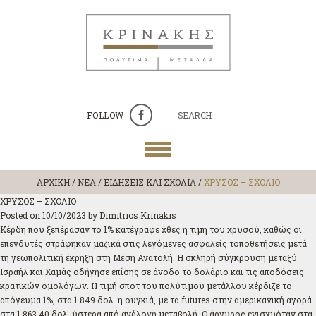
FOLLOW
SEARCH
ΑΡΧΙΚΗ
/
ΝΕΑ / ΕΙΔΗΣΕΙΣ ΚΑΙ ΣΧΟΛΙΑ
/
ΧΡΥΣΟΣ – ΣΧΟΛΙΟ
ΧΡΥΣΟΣ – ΣΧΟΛΙΟ
Posted on
10/10/2023
by
Dimitrios Krinakis
Κέρδη που ξεπέρασαν το 1% κατέγραφε χθες η τιμή του χρυσού, καθώς οι
επενδυτές στράφηκαν μαζικά στις λεγόμενες ασφαλείς τοποθετήσεις μετά
τη γεωπολιτική έκρηξη στη Μέση Ανατολή. Η σκληρή σύγκρουση μεταξύ
Ισραήλ και Χαμάς οδήγησε επίσης σε άνοδο το δολάριο και τις αποδόσεις
κρατικών ομολόγων. Η τιμή σποτ του πολύτιμου μετάλλου κέρδιζε το
απόγευμα 1%, στα 1.849 δολ. η ουγκιά, με τα futures στην αμερικανική αγορά
στα 1.863,40 δολ. ύστερα από ανάλογη μεταβολή. Ο άργυρος ενισχυόταν στα