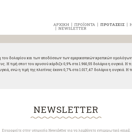
ΑΡΧΙΚΗ
ΠΡΟΪΟΝΤΑ
ΠΡΟΤΑΣΕΙΣ
Η
NEWSLETTER
η του δολαρίου και των αποδόσεων των αμερικανικών κρατικών ομολόγων. 
. Η τιμή σποτ του χρυσού κέρδιζε 0,9% στα 1.960,55 δολάρια η ουγκιά. Η τ
υγκιά, ενώ η τιμή της πλατίνας έχανε 0,7% στα 1.017,47 δολάρια η ουγκιά. Η
NEWSLETTER
Εγγραφείτε στην υπηρεσία Newsletter για να λαμβάνετε ενημερωτικά email.