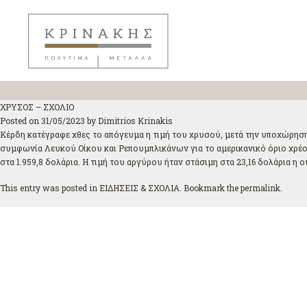
ΧΡΥΣΟΣ – ΣΧΟΛΙΟ
Posted on
31/05/2023
by
Dimitrios Krinakis
Κέρδη κατέγραφε χθες το απόγευμα η τιμή του χρυσού, μετά την υποχώρησ
συμφωνία Λευκού Οίκου και Ρεπουμπλικάνων για το αμερικανικό όριο χρέους
στα 1.959,8 δολάρια. Η τιμή του αργύρου ήταν στάσιμη στα 23,16 δολάρια η ο
This entry was posted in
ΕΙΔΗΣΕΙΣ & ΣΧΟΛΙΑ
. Bookmark the
permalink
.