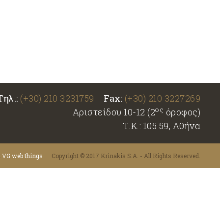
Τηλ.:
(+30) 210 3231759
Fax:
(+30) 210 3227269
ος
Αριστείδου 10-12 (2
όροφος)
Τ.Κ.: 105 59, Αθήνα
:
VG web things
Copyright © 2017 Krinakis S.A. - All Rights Reserved.