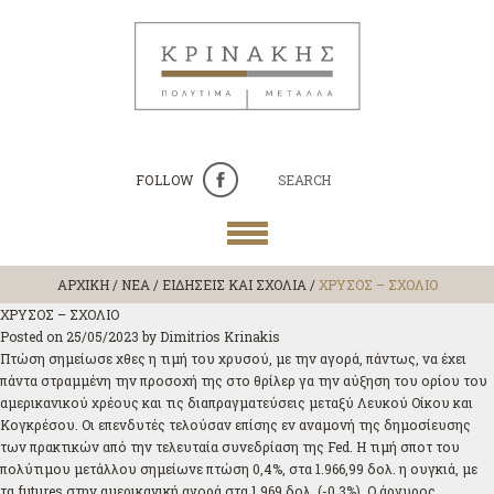
FOLLOW
SEARCH
ΑΡΧΙΚΗ
/
ΝΕΑ / ΕΙΔΗΣΕΙΣ ΚΑΙ ΣΧΟΛΙΑ
/
ΧΡΥΣΟΣ – ΣΧΟΛΙΟ
ΧΡΥΣΟΣ – ΣΧΟΛΙΟ
Posted on
25/05/2023
by
Dimitrios Krinakis
Πτώση σημείωσε χθες η τιμή του χρυσού, με την αγορά, πάντως, να έχει
πάντα στραμμένη την προσοχή της στο θρίλερ γα την αύξηση του ορίου του
αμερικανικού χρέους και τις διαπραγματεύσεις μεταξύ Λευκού Οίκου και
Κογκρέσου. Οι επενδυτές τελούσαν επίσης εν αναμονή της δημοσίευσης
των πρακτικών από την τελευταία συνεδρίαση της Fed. Η τιμή σποτ του
πολύτιμου μετάλλου σημείωνε πτώση 0,4%, στα 1.966,99 δολ. η ουγκιά, με
τα futures στην αμερικανική αγορά στα 1.969 δολ. (-0,3%). Ο άργυρος