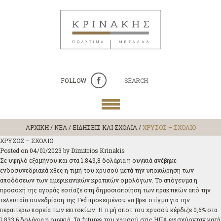
FOLLOW
SEARCH
ΑΡΧΙΚΗ
/
ΝΕΑ / ΕΙΔΗΣΕΙΣ ΚΑΙ ΣΧΟΛΙΑ
/
ΧΡΥΣΟΣ – ΣΧΟΛΙΟ
ΧΡΥΣΟΣ – ΣΧΟΛΙΟ
Posted on
04/01/2023
by
Dimitrios Krinakis
Σε υψηλό εξαμήνου και στα 1.849,8 δολάρια η ουγκιά ανέβηκε
ενδοσυνεδριακά χθες η τιμή του χρυσού μετά την υποχώρηση των
αποδόσεων των αμερικανικών κρατικών ομολόγων. Το απόγευμα η
προσοχή της αγοράς εστίαζε στη δημοσιοποίηση των πρακτικών από την
τελευταία συνεδρίαση της Fed προκειμένου να βρει στίγμα για την
περαιτέρω πορεία των επιτοκίων. Η τιμή σποτ του χρυσού κέρδιζε 0,6% στα
1.833,6 δολάρια η ουγκιά. Τα futures του χρυσού στις ΗΠΑ ενισχύονταν κατά