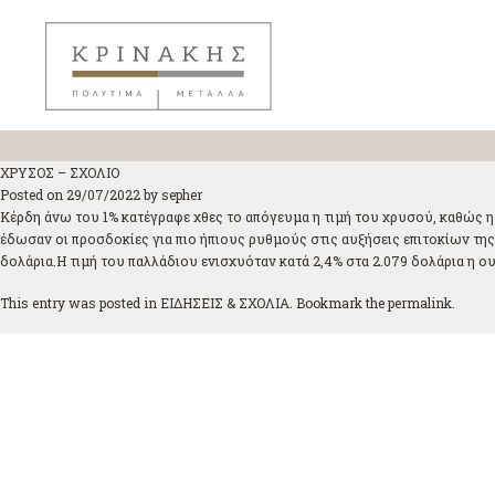
ΧΡΥΣΟΣ – ΣΧΟΛΙΟ
Posted on
29/07/2022
by
sepher
Κέρδη άνω του 1% κατέγραφε χθες το απόγευμα η τιμή του χρυσού, καθώς 
έδωσαν οι προσδοκίες για πιο ήπιους ρυθμούς στις αυξήσεις επιτοκίων της F
δολάρια.Η τιμή του παλλάδιου ενισχυόταν κατά 2,4% στα 2.079 δολάρια η ουγ
This entry was posted in
ΕΙΔΗΣΕΙΣ & ΣΧΟΛΙΑ
. Bookmark the
permalink
.