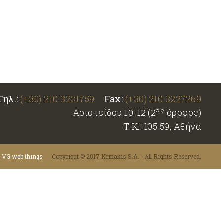
Τηλ.:
(+30) 210 3231759
Fax:
(+30) 210 3227269
ος
Αριστείδου 10-12 (2
όροφος)
Τ.Κ.: 105 59, Αθήνα
:
VG web things
Copyright © 2017 Krinakis S.A. - All Rights Reserved.