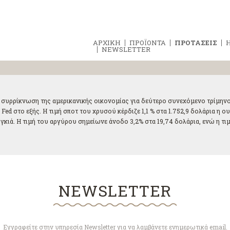
ΑΡΧΙΚΗ
ΠΡΟΪΟΝΤΑ
ΠΡΟΤΑΣΕΙΣ
Η
NEWSLETTER
η συρρίκνωση της αμερικανικής οικονομίας για δεύτερο συνεχόμενο τρίμην
ed στο εξής. Η τιμή σποτ του χρυσού κέρδιζε 1,1 % στα 1.752,9 δολάρια η ου
κιά. Η τιμή του αργύρου σημείωνε άνοδο 3,2% στα 19,74 δολάρια, ενώ η τιμή
NEWSLETTER
Εγγραφείτε στην υπηρεσία Newsletter για να λαμβάνετε ενημερωτικά email.