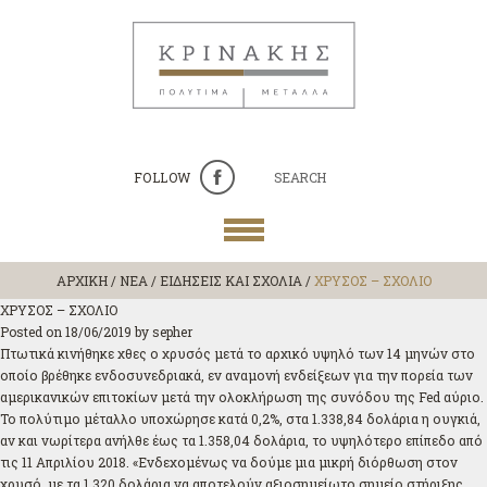
FOLLOW
SEARCH
ΑΡΧΙΚΗ
/
ΝΕΑ / ΕΙΔΗΣΕΙΣ ΚΑΙ ΣΧΟΛΙΑ
/
ΧΡΥΣΟΣ – ΣΧΟΛΙΟ
ΧΡΥΣΟΣ – ΣΧΟΛΙΟ
Posted on
18/06/2019
by
sepher
Πτωτικά κινήθηκε χθες ο χρυσός μετά το αρχικό υψηλό των 14 μηνών στο
οποίο βρέθηκε ενδοσυνεδριακά, εν αναμονή ενδείξεων για την πορεία των
αμερικανικών επιτοκίων μετά την ολοκλήρωση της συνόδου της Fed αύριο.
Το πολύτιμο μέταλλο υποχώρησε κατά 0,2%, στα 1.338,84 δολάρια η ουγκιά,
αν και νωρίτερα ανήλθε έως τα 1.358,04 δολάρια, το υψηλότερο επίπεδο από
τις 11 Απριλίου 2018. «Ενδεχομένως να δούμε μια μικρή διόρθωση στον
χρυσό, με τα 1.320 δολάρια να αποτελούν αξιοσημείωτο σημείο στήριξης