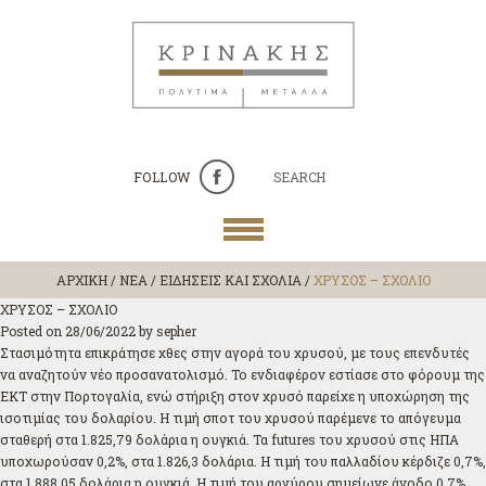
FOLLOW
SEARCH
ΑΡΧΙΚΗ
/
ΝΕΑ / ΕΙΔΗΣΕΙΣ ΚΑΙ ΣΧΟΛΙΑ
/
ΧΡΥΣΟΣ – ΣΧΟΛΙΟ
ΧΡΥΣΟΣ – ΣΧΟΛΙΟ
Posted on
28/06/2022
by
sepher
Στασιμότητα επικράτησε χθες στην αγορά του χρυσού, με τους επενδυτές
να αναζητούν νέο προσανατολισμό. Το ενδιαφέρον εστίασε στο φόρουμ της
ΕΚΤ στην Πορτογαλία, ενώ στήριξη στον χρυσό παρείχε η υποχώρηση της
ισοτιμίας του δολαρίου. Η τιμή σποτ του χρυσού παρέμενε το απόγευμα
σταθερή στα 1.825,79 δολάρια η ουγκιά. Τα futures του χρυσού στις ΗΠΑ
υποχωρούσαν 0,2%, στα 1.826,3 δολάρια. Η τιμή του παλλαδίου κέρδιζε 0,7%,
στα 1.888,05 δολάρια η ουγκιά. Η τιμή του αργύρου σημείωνε άνοδο 0,7%,