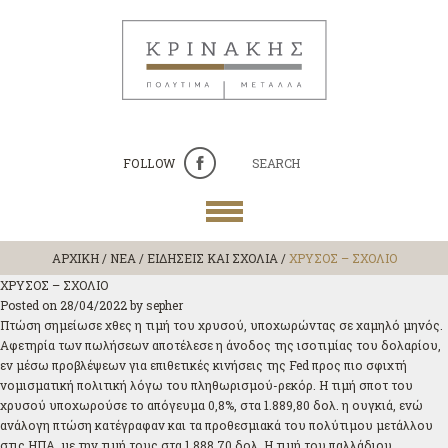
FOLLOW
SEARCH
ΑΡΧΙΚΗ
/
ΝΕΑ / ΕΙΔΗΣΕΙΣ ΚΑΙ ΣΧΟΛΙΑ
/
ΧΡΥΣΟΣ – ΣΧΟΛΙΟ
ΧΡΥΣΟΣ – ΣΧΟΛΙΟ
Posted on
28/04/2022
by
sepher
Πτώση σημείωσε χθες η τιμή του χρυσού, υποχωρώντας σε χαμηλό μηνός.
Αφετηρία των πωλήσεων αποτέλεσε η άνοδος της ισοτιμίας του δολαρίου,
εν μέσω προβλέψεων για επιθετικές κινήσεις της Fed προς πιο σφιχτή
νομισματική πολιτική λόγω του πληθωρισμού-ρεκόρ. Η τιμή σποτ του
χρυσού υποχωρούσε το απόγευμα 0,8%, στα 1.889,80 δολ. η ουγκιά, ενώ
ανάλογη πτώση κατέγραφαν και τα προθεσμιακά του πολύτιμου μετάλλου
στις ΗΠΑ, με την τιμή τους στα 1.888,70 δολ. Η τιμή του παλλάδιου