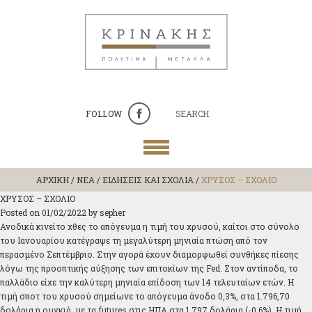
FOLLOW
SEARCH
ΑΡΧΙΚΗ
/
ΝΕΑ / ΕΙΔΗΣΕΙΣ ΚΑΙ ΣΧΟΛΙΑ
/
ΧΡΥΣΟΣ – ΣΧΟΛΙΟ
ΧΡΥΣΟΣ – ΣΧΟΛΙΟ
Posted on
01/02/2022
by
sepher
Ανοδικά κινείτο χθες το απόγευμα η τιμή του χρυσού, καίτοι στο σύνολο
του Ιανουαρίου κατέγραψε τη μεγαλύτερη μηνιαία πτώση από τον
περασμένο Σεπτέμβριο. Στην αγορά έχουν διαμορφωθεί συνθήκες πίεσης
λόγω της προοπτικής αύξησης των επιτοκίων της Fed. Στον αντίποδα, το
παλλάδιο είχε την καλύτερη μηνιαία επίδοση των 14 τελευταίων ετών. Η
τιμή σποτ του χρυσού σημείωνε το απόγευμα άνοδο 0,3%, στα 1.796,70
δολάρια η ουγκιά, με τα futures στις ΗΠΑ στα 1.797 δολάρια (-0,6%). Η τιμή