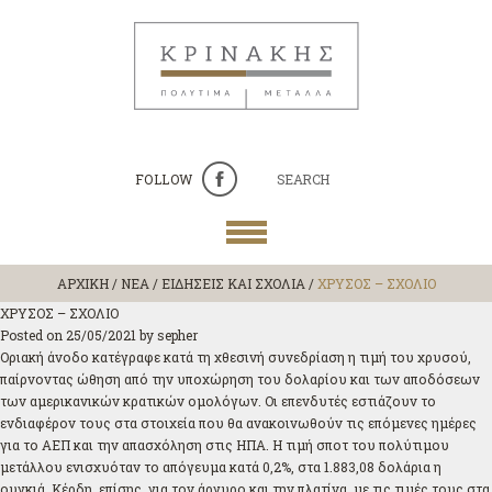
FOLLOW
SEARCH
ΑΡΧΙΚΗ
/
ΝΕΑ / ΕΙΔΗΣΕΙΣ ΚΑΙ ΣΧΟΛΙΑ
/
ΧΡΥΣΟΣ – ΣΧΟΛΙΟ
ΧΡΥΣΟΣ – ΣΧΟΛΙΟ
Posted on
25/05/2021
by
sepher
Οριακή άνοδο κατέγραφε κατά τη χθεσινή συνεδρίαση η τιμή του χρυσού,
παίρνοντας ώθηση από την υποχώρηση του δολαρίου και των αποδόσεων
των αμερικανικών κρατικών ομολόγων. Οι επενδυτές εστιάζουν το
ενδιαφέρον τους στα στοιχεία που θα ανακοινωθούν τις επόμενες ημέρες
για το ΑΕΠ και την απασχόληση στις ΗΠΑ. Η τιμή σποτ του πολύτιμου
μετάλλου ενισχυόταν το απόγευμα κατά 0,2%, στα 1.883,08 δολάρια η
ουγκιά. Κέρδη, επίσης, για τον άργυρο και την πλατίνα, με τις τιμές τους στα