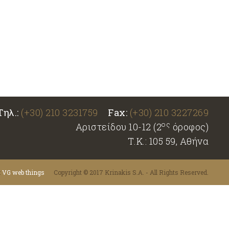
Τηλ.:
(+30) 210 3231759
Fax:
(+30) 210 3227269
ος
Αριστείδου 10-12 (2
όροφος)
Τ.Κ.: 105 59, Αθήνα
:
VG web things
Copyright © 2017 Krinakis S.A. - All Rights Reserved.