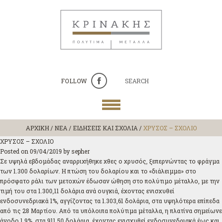
FOLLOW
SEARCH
ΑΡΧΙΚΗ
/
ΝΕΑ / ΕΙΔΗΣΕΙΣ ΚΑΙ ΣΧΟΛΙΑ
/
ΧΡΥΣΟΣ – ΣΧΟΛΙΟ
ΧΡΥΣΟΣ – ΣΧΟΛΙΟ
Posted on
09/04/2019
by
sepher
Σε υψηλά εβδομάδας αναρριχήθηκε χθες ο χρυσός, ξεπερνώντας το φράγμα
των 1.300 δολαρίων. Η πτώση του δολαρίου και το «διάλειμμα» στο
πρόσφατο ράλι των μετοχών έδωσαν ώθηση στο πολύτιμο μέταλλο, με την
τιμή του στα 1.300,11 δολάρια ανά ουγκιά, έχοντας ενισχυθεί
ενδοσυνεδριακά 1%, αγγίζοντας τα 1.303,61 δολάρια, στα υψηλότερα επίπεδα
από τις 28 Μαρτίου. Από τα υπόλοιπα πολύτιμα μέταλλα, η πλατίνα σημείωνε
άνοδο 1,9%, στα 911,50 δολάρια, έχοντας ενισχυθεί ενδοσυνεδριακά έως και