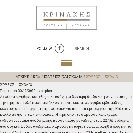
FOLLOW
SEARCH
ΑΡΧΙΚΗ
/
ΝΕΑ / ΕΙΔΗΣΕΙΣ ΚΑΙ ΣΧΟΛΙΑ
/
ΧΡΥΣΟΣ – ΣΧΟΛΙΟ
ΧΡΥΣΟΣ – ΣΧΟΛΙΟ
Posted on
30/11/2018
by
sepher
Aνοδικά κινήθηκε και χθες ο χρυσός, για δεύτερη διαδοχική συνεδρίαση, με
την τιμή του πολύτιμου μετάλλου να ενισχύεται σε υψηλά εβδομάδας,
έχοντας ως στήριγμα τις προσδοκίες για πιο ήπια προσέγγιση της Fed στον
κύκλο αύξησης των επιτοκίων. Η τιμή σποτ του χρυσού κατέγραφε
ενδοσυνεδριακά άνοδο μισής ποσοστιαίας μονάδας, στα 1.227,61 δολάρια
ανά ουγκιά. Ενδοσυνεδριακά ο χρυσός κατάφερε να αναρριχηθεί έως και τα
1.228,07 δολάρια, στα υψηλότερα επίπεδα από τις 23 Νοεμβρίου. Απώλειες