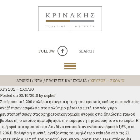
FOLLOW
SEARCH
ΑΡΧΙΚΗ
/
ΝΕΑ / ΕΙΔΗΣΕΙΣ ΚΑΙ ΣΧΟΛΙΑ
/
ΧΡΥΣΟΣ – ΣΧΟΛΙΟ
ΧΡΥΣΟΣ – ΣΧΟΛΙΟ
Posted on
03/10/2018
by
sepher
Ξεπέρασε τα 1.200 δολάρια η ουγκιά η τιμή του χρυσού, καθώς οι επενδυτές
αναζήτησαν ασφάλεια στο πολύτιμο μέταλλο μετά τον νέο γύρο
ρευστοποιήσεων στις χρηματοοικονομικές αγορές στις δηλώσεις Ιταλού
βουλευτή, ο οποίος αμφισβήτησε την παραμονή της χώρας του στο ευρώ. Η
τιμή spot του χρυσού στο Λονδίνο ενισχυόταν ενδοσυνεδριακά 1,6%, στα
1.206,11 δολάρια η ουγκιά, αγγίζοντας το υψηλότερο επίπεδο από τις 21
Σεπτεμβρίου. Η τιμή του χρυσού έχει υποχωρήσει τους τελευταίους έξι