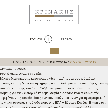
FOLLOW
SEARCH
ΑΡΧΙΚΗ
/
ΝΕΑ / ΕΙΔΗΣΕΙΣ ΚΑΙ ΣΧΟΛΙΑ
/
ΧΡΥΣΟΣ – ΣΧΟΛΙΟ
ΧΡΥΣΟΣ – ΣΧΟΛΙΟ
Posted on
12/06/2018
by
sepher
Μικρές διακυμάνσεις παρουσίασε χθες η τιμή του χρυσού, δεχόμενη
πιέσεις κατά τη διάρκεια της ημέρας από το δολάριο που ενισχύθηκε, μετά τη
σύνοδο κορυφής του G7 το Σαββατοκύριακο το οποίο διεύρυνε τους
φόβους για έναν εμπορικό πόλεμο, σε μία εβδομάδα που οι επενδυτές
περιμένουν τις συνεδριάσεις των κεντρικών τραπεζών για τη νομισματική
πολιτική τους και τη σύνοδο κορυφής ΗΠΑ – Βόρειας Κορέας. Η τιμή σποτ
του πολύτιμου μετάλλου ενδοσυνεδριακά σημείωνε άνοδο 0,2% στα