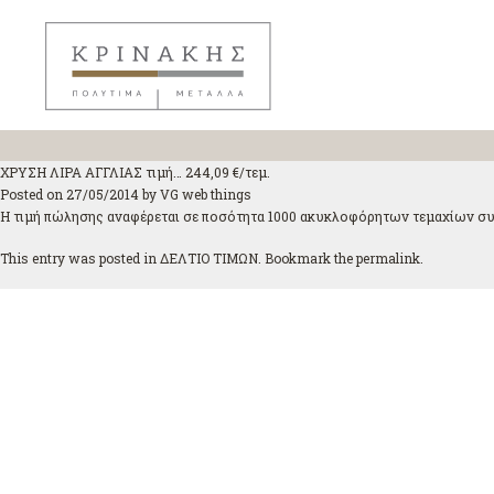
ΧΡΥΣΗ ΛΙΡΑ ΑΓΓΛΙΑΣ τιμή… 244,09 €/τεμ.
Posted on
27/05/2014
by
VG web things
Η τιμή πώλησης αναφέρεται σε ποσότητα 1000 ακυκλοφόρητων τεμαχίων συ
This entry was posted in
ΔΕΛΤΙΟ ΤΙΜΩΝ
. Bookmark the
permalink
.