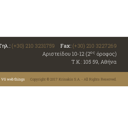
Τηλ.:
(+30) 210 3231759
Fax:
(+30) 210 3227269
ος
Αριστείδου 10-12 (2
όροφος)
Τ.Κ.: 105 59, Αθήνα
:
VG web things
Copyright © 2017 Krinakis S.A. - All Rights Reserved.